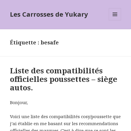
Les Carrosses de Yukary
MENU
ET
WIDGETS
Étiquette :
besafe
Liste des compatibilités
officielles poussettes – siège
autos.
Bonjour,
Voici une liste des compatibilités cosy/poussette que
j’ai établie en me basant sur les recommendations
officielles des marques. C’est à dire que ce sont les