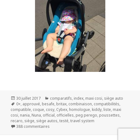
Publié
Catégories
30 juillet 2017
comparatifs
,
index
,
maxi cosi
,
siège auto
le
Mots-
0+
,
approuvé
,
besafe
,
britax
,
combinaison
,
compatibilités
,
clés
compatible
,
coque
,
cosy
,
Cybex
,
homologue
,
kiddy
,
liste
,
maxi
cosi
,
nania
,
Nuna
,
official
,
officielles
,
peg perego
,
poussettes
,
recaro
,
siège
,
siège autos
,
testé
,
travel system
sur Liste des compatibilités officielles poussettes
388 commentaires