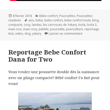
Publié
Catégories
8 février 2018
Bebe confort
,
Poussettes
,
Poussettes
le
Mots-
citadines
avis
,
bebe
,
bebe confort
,
bebe confort loola
,
blog
,
clés
compacte
,
cosy
,
landau
,
les carrosses de Yukary
,
loola
,
loola 3
,
maxi cosi
,
maxi cosy
,
pebble
,
poussette
,
puericulture
,
reportage
,
sur Reportage Bébé
test
,
video
,
vlog
,
yukary
Laisser un commentaire
Reportage Bebe Confort
Dana for Two
Vous voulez une poussette double dès la naissance
avec un pliage compacte? Bébé confort l’a fait pour
vous!