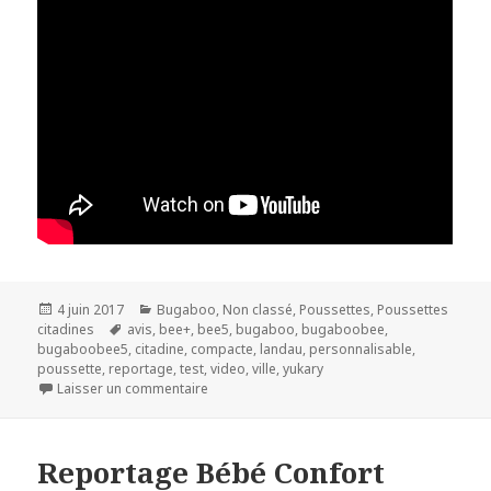
Publié
Catégories
4 juin 2017
Bugaboo
,
Non classé
,
Poussettes
,
Poussettes
le
Mots-
citadines
avis
,
bee+
,
bee5
,
bugaboo
,
bugaboobee
,
clés
bugaboobee5
,
citadine
,
compacte
,
landau
,
personnalisable
,
poussette
,
reportage
,
test
,
video
,
ville
,
yukary
sur Bugaboo Bee 5
Laisser un commentaire
Reportage Bébé Confort