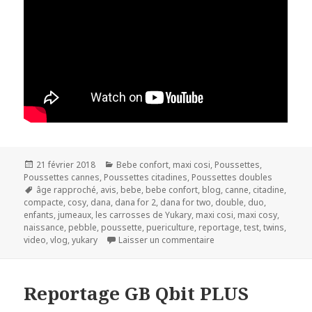
Publié
Catégories
21 février 2018
Bebe confort
,
maxi cosi
,
Poussettes
,
le
Poussettes cannes
,
Poussettes citadines
,
Poussettes doubles
Mots-
âge rapproché
,
avis
,
bebe
,
bebe confort
,
blog
,
canne
,
citadine
,
clés
compacte
,
cosy
,
dana
,
dana for 2
,
dana for two
,
double
,
duo
,
enfants
,
jumeaux
,
les carrosses de Yukary
,
maxi cosi
,
maxi cosy
,
naissance
,
pebble
,
poussette
,
puericulture
,
reportage
,
test
,
twins
,
sur Reportage Bebe Con
video
,
vlog
,
yukary
Laisser un commentaire
Reportage GB Qbit PLUS