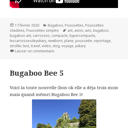
Publié
Catégories
17 février 2020
Bugaboo
,
Poussettes
,
Poussettes
le
Mots-
citadines
,
Poussettes simples
ant
,
avion
,
avis
,
bugaboo
,
clés
bugaboo ant
,
carrosses
,
compacte
,
hypercompacte
,
lescarrossesdeyukary
,
newborn
,
plane
,
poussette
,
reportage
,
stroller
,
test
,
travel
,
video
,
vlog
,
voyage
,
yukary
sur Bugaboo Ant
Laisser un commentaire
Bugaboo Bee 5
Voici la toute nouvelle (bon ok elle a déja trois mois
mais quand même) Bugaboo Bee 5!