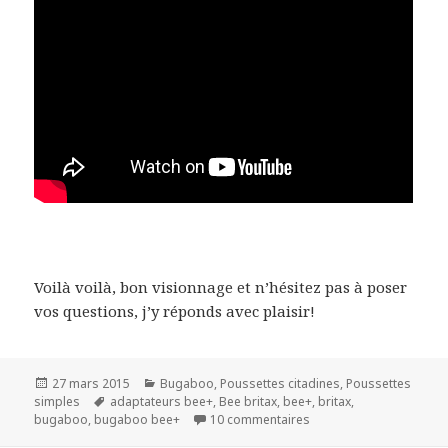
Voilà voilà, bon visionnage et n’hésitez pas à poser
vos questions, j’y réponds avec plaisir!
Publié
Catégories
27 mars 2015
Bugaboo
,
Poussettes citadines
,
Poussettes
le
Mots-
simples
adaptateurs bee+
,
Bee britax
,
bee+
,
britax
,
clés
sur Bugaboo bee +
bugaboo
,
bugaboo bee+
10 commentaires