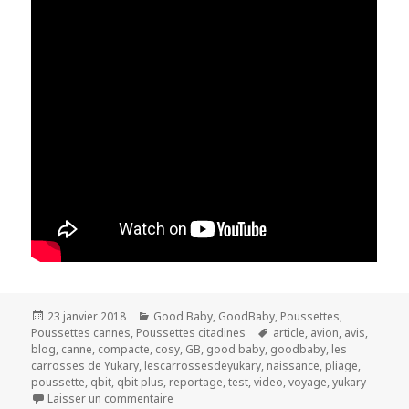
Publié
Catégories
23 janvier 2018
Good Baby
,
GoodBaby
,
Poussettes
,
le
Mots-
Poussettes cannes
,
Poussettes citadines
article
,
avion
,
avis
,
clés
blog
,
canne
,
compacte
,
cosy
,
GB
,
good baby
,
goodbaby
,
les
carrosses de Yukary
,
lescarrossesdeyukary
,
naissance
,
pliage
,
poussette
,
qbit
,
qbit plus
,
reportage
,
test
,
video
,
voyage
,
yukary
sur Reportage GB Qbit PLUS
Laisser un commentaire