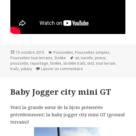
Publié
Catégories
15 octobre 2015
Poussettes
,
Poussettes simples
,
le
Mots-
Poussettes tout terrains
,
Stokke
air
,
nacelle
,
pneus
,
clés
poussette
,
reportage
,
Stokke
,
strokke trailz
,
test
,
tout terrain
,
sur Stokke Trailz
trailz
,
yukary
Laisser un commentaire
Baby Jogger city mini GT
Voici la grande sœur de la bjcm présentée
précédemment; la baby jogger city mini GT (ground
terrain)!