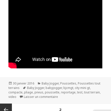
Publié
Catégories
30 janvier 2016
Baby Jogger
,
Poussettes
,
Poussettes tout
le
Mots-
terrains
Baby Jogger
,
babyjogger
,
bjcmgt
,
city mini gt
,
clés
compacte
,
pliage
,
pneus
,
poussette
,
reportage
,
test
,
tout terrain
,
sur Baby Jogger city mini GT
video
Laisser un commentaire
Navigation
PAGE
2