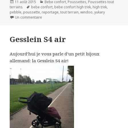
Publié
Catégories
11 août 2015
Bebe confort
,
Poussettes
,
Poussettes tout
le
Mots-
terrains
bebe confort
,
bebe confort high trek
,
high trek
,
clés
pebble
,
poussette
,
reportage
,
tout terrain
,
windoo
,
yukary
sur Bebe Confort High Trek
Un commentaire
Gesslein S4 air
Aujourd’hui je vous parle d’un petit bijoux
allemand: la Gesslein S4 air!