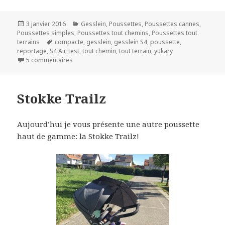
Publié
Catégories
3 janvier 2016
Gesslein
,
Poussettes
,
Poussettes cannes
,
le
Poussettes simples
,
Poussettes tout chemins
,
Poussettes tout
Mots-
terrains
compacte
,
gesslein
,
gesslein S4
,
poussette
,
clés
reportage
,
S4 Air
,
test
,
tout chemin
,
tout terrain
,
yukary
sur Gesslein S4 air
5 commentaires
Stokke Trailz
Aujourd’hui je vous présente une autre poussette
haut de gamme: la Stokke Trailz!