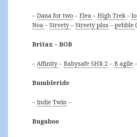
–
Dana for two
–
Elea
–
High Trek
–
lo
Noa
–
Streety
–
Streety plus
–
pebble
Britax – BOB
–
Affinity
–
Babysafe SHR 2
–
B agile
–
Bumbleride
–
Indie Twin
–
Bugaboo