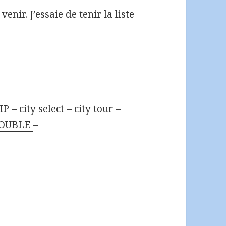
enir. J’essaie de tenir la liste
ZIP
–
city select
–
city tour
–
 DOUBLE
–