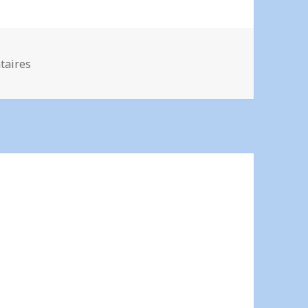
sur Bienvenue chez Yukary!
taires