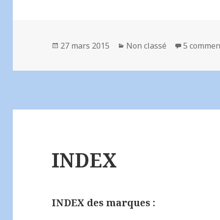
Publié
Catégories
27 mars 2015
Non classé
5 commen
le
INDEX
INDEX des marques :