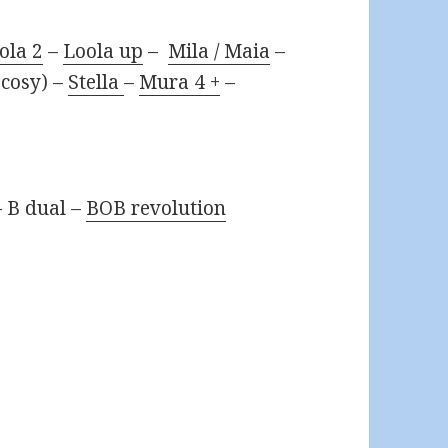
ola 2
–
Loola up
–
Mila / Maia
–
(cosy) –
Stella
–
Mura 4 +
–
 B dual –
BOB revolution