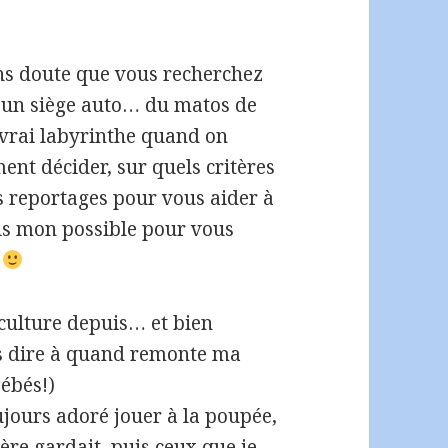
sans doute que vous recherchez
 un siège auto… du matos de
 vrai labyrinthe quand on
nt décider, sur quels critères
s reportages pour vous aider à
ais mon possible pour vous
s
iculture depuis… et bien
is dire à quand remonte ma
bébés!)
ujours adoré jouer à la poupée,
re gardait, puis ceux que je