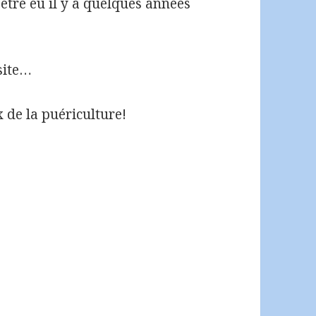
t-être eu il y a quelques années
isite…
de la puériculture!