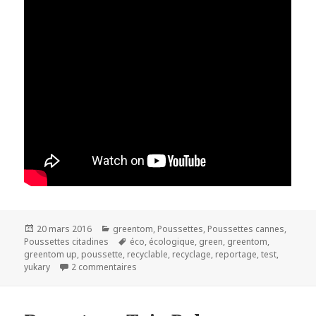
Publié
Catégories
20 mars 2016
greentom
,
Poussettes
,
Poussettes cannes
,
le
Mots-
Poussettes citadines
éco
,
écologique
,
green
,
greentom
,
clés
greentom up
,
poussette
,
recyclable
,
recyclage
,
reportage
,
test
,
sur Greentom Upp Classic – la poussette éc
yukary
2 commentaires