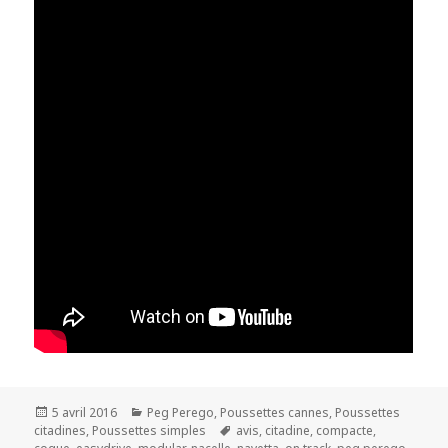
Publié
Catégories
5 avril 2016
Peg Perego
,
Poussettes cannes
,
Poussettes
le
Mots-
citadines
,
Poussettes simples
avis
,
citadine
,
compacte
,
clés