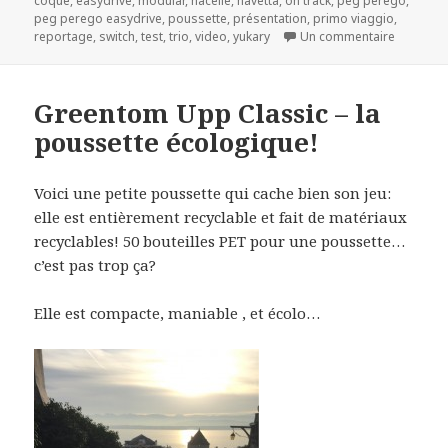
coque
,
easydrive
,
modular
,
nacelle
,
navetta
,
on track
,
peg perego
,
peg perego easydrive
,
poussette
,
présentation
,
primo viaggio
,
sur Peg 
reportage
,
switch
,
test
,
trio
,
video
,
yukary
Un commentaire
Greentom Upp Classic – la
poussette écologique!
Voici une petite poussette qui cache bien son jeu:
elle est entièrement recyclable et fait de matériaux
recyclables! 50 bouteilles PET pour une poussette…
c’est pas trop ça?
Elle est compacte, maniable , et écolo…