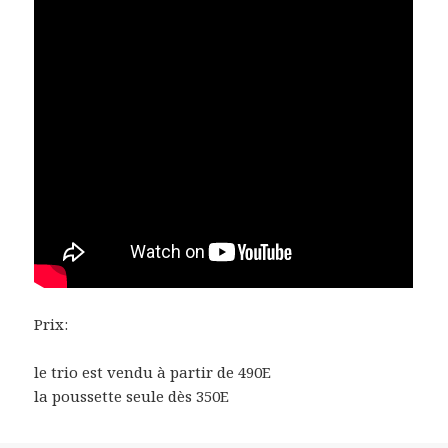
Prix:
le trio est vendu à partir de 490E
la poussette seule dès 350E