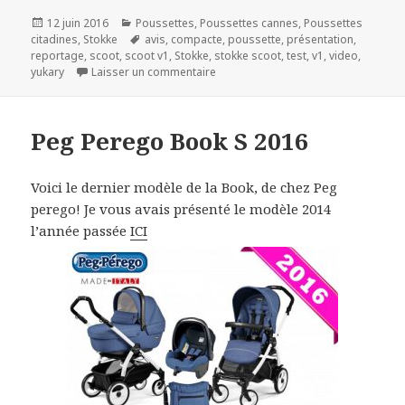
Publié
Catégories
12 juin 2016
Poussettes
,
Poussettes cannes
,
Poussettes
le
Mots-
citadines
,
Stokke
avis
,
compacte
,
poussette
,
présentation
,
clés
reportage
,
scoot
,
scoot v1
,
Stokke
,
stokke scoot
,
test
,
v1
,
video
,
sur Stokke Scoot
yukary
Laisser un commentaire
Peg Perego Book S 2016
Voici le dernier modèle de la Book, de chez Peg
perego! Je vous avais présenté le modèle 2014
l’année passée
ICI