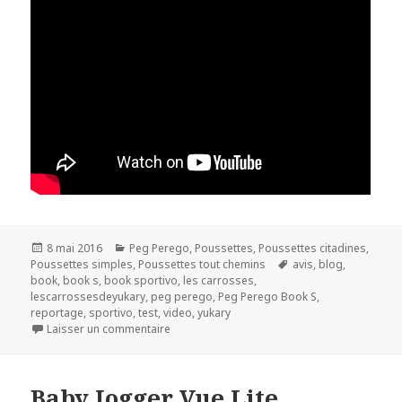
Publié
Catégories
8 mai 2016
Peg Perego
,
Poussettes
,
Poussettes citadines
,
le
Mots-
Poussettes simples
,
Poussettes tout chemins
avis
,
blog
,
clés
book
,
book s
,
book sportivo
,
les carrosses
,
lescarrossesdeyukary
,
peg perego
,
Peg Perego Book S
,
reportage
,
sportivo
,
test
,
video
,
yukary
sur Peg Perego Book S 2016
Laisser un commentaire
Baby Jogger Vue Lite