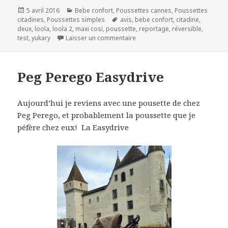
Publié
Catégories
5 avril 2016
Bebe confort
,
Poussettes cannes
,
Poussettes
le
Mots-
citadines
,
Poussettes simples
avis
,
bebe confort
,
citadine
,
clés
deux
,
loola
,
loola 2
,
maxi cosi
,
poussette
,
reportage
,
réversible
,
sur Bebe Confort Loola 2
test
,
yukary
Laisser un commentaire
Peg Perego Easydrive
Aujourd’hui je reviens avec une pousette de chez
Peg Perego, et probablement la poussette que je
péfère chez eux! La Easydrive