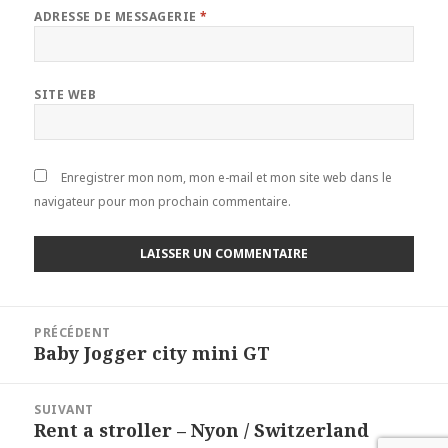
ADRESSE DE MESSAGERIE
*
SITE WEB
Enregistrer mon nom, mon e-mail et mon site web dans le
navigateur pour mon prochain commentaire.
Navigation
PRÉCÉDENT
de
Baby Jogger city mini GT
Article
l’article
précédent :
SUIVANT
Rent a stroller – Nyon / Switzerland
Article