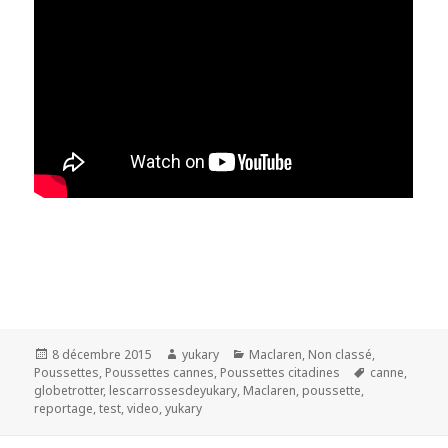
Publié
Auteur
Catégories
8 décembre 2015
yukary
Maclaren
,
Non classé
,
le
Mots-
Poussettes
,
Poussettes cannes
,
Poussettes citadines
canne
,
clés
globetrotter
,
lescarrossesdeyukary
,
Maclaren
,
poussette
,
reportage
,
test
,
video
,
yukary