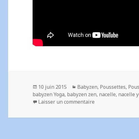
Publié
Catégories
10 juin 2015
Babyzen
,
Poussettes
,
Pous
le
babyzen Yoga
,
babyzen zen
,
nacelle
,
nacelle 
sur Babyzen ZEN et
Laisser un commentaire