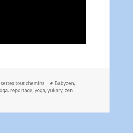
Mots-
settes tout chemins
Babyzen
,
clés
yoga
,
reportage
,
yoga
,
yukary
,
zen
 nacelle Yoga