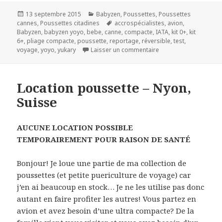
Publié
Catégories
13 septembre 2015
Babyzen
,
Poussettes
,
Poussettes
le
Mots-
cannes
,
Poussettes citadines
accrospécialistes
,
avion
,
clés
Babyzen
,
babyzen yoyo
,
bebe
,
canne
,
compacte
,
IATA
,
kit 0+
,
kit
6+
,
pliage compacte
,
poussette
,
reportage
,
réversible
,
test
,
sur Babyzen Yoyo
voyage
,
yoyo
,
yukary
Laisser un commentaire
Location poussette – Nyon,
Suisse
AUCUNE LOCATION POSSIBLE
TEMPORAIREMENT POUR RAISON DE SANTÉ
Bonjour! Je loue une partie de ma collection de
poussettes (et petite puericulture de voyage) car
j’en ai beaucoup en stock… Je ne les utilise pas donc
autant en faire profiter les autres! Vous partez en
avion et avez besoin d’une ultra compacte? De la