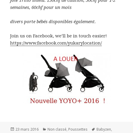
Joie Trillo shield: 150chf de caution, 50chf pour 1-2
semaines, 60chf pour un mois
divers porte bébés disponibles également.
Join us on Facebook, we’ll be in touch easier!
https://www.facebook.com/yukarylocation/
Publié
Catégories
Mots-
23 mars 2016
Non classé
,
Poussettes
Babyzen
,