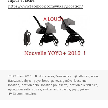
rapide et facile:
https://www.facebook.com/yukarylocation/
Publié
Catégories
Mots-
27 mars 2016
Non classé
,
Poussettes
affaires
,
avion
,
le
clés
Babyzen
,
babyzen yoyo
,
bebe
,
geneva
,
genève
,
lausanne
,
location
,
location bébé
,
location poussette
,
location puériculture
,
nyon
,
poussette
,
suisse
,
switzerland
,
voyage
,
yoyo
,
yukary
sur Location poussette – Nyon, Suisse
23 commentaires