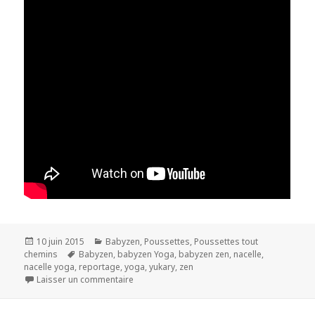
Publié
Catégories
10 juin 2015
Babyzen
,
Poussettes
,
Poussettes tout
le
Mots-
chemins
Babyzen
,
babyzen Yoga
,
babyzen zen
,
nacelle
,
clés
nacelle yoga
,
reportage
,
yoga
,
yukary
,
zen
sur Babyzen ZEN et nacelle Yoga
Laisser un commentaire