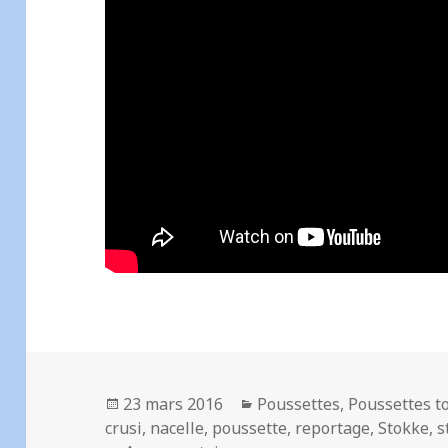
Publié
Catégories
23 mars 2016
Poussettes
,
Poussettes t
le
crusi
,
nacelle
,
poussette
,
reportage
,
Stokke
,
s