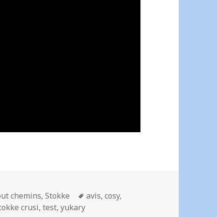
Mots-
out chemins
,
Stokke
avis
,
cosy
,
clés
tokke crusi
,
test
,
yukary