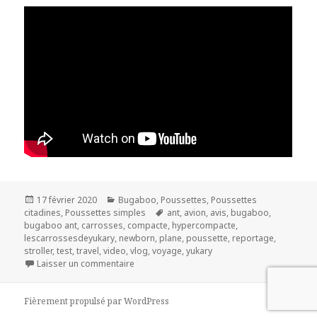
Publié
Catégories
17 février 2020
Bugaboo
,
Poussettes
,
Poussettes
le
Mots-
citadines
,
Poussettes simples
ant
,
avion
,
avis
,
bugaboo
,
clés
bugaboo ant
,
carrosses
,
compacte
,
hypercompacte
,
lescarrossesdeyukary
,
newborn
,
plane
,
poussette
,
reportage
,
stroller
,
test
,
travel
,
video
,
vlog
,
voyage
,
yukary
sur Bugaboo Ant
Laisser un commentaire
Fièrement propulsé par WordPress