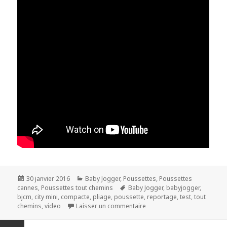
Publié
Catégories
30 janvier 2016
Baby Jogger
,
Poussettes
,
Poussettes
le
Mots-
cannes
,
Poussettes tout chemins
Baby Jogger
,
babyjogger
,
clés
bjcm
,
city mini
,
compacte
,
pliage
,
poussette
,
reportage
,
test
,
tout
sur Baby Jogger city mini
chemins
,
video
Laisser un commentaire
Navigation