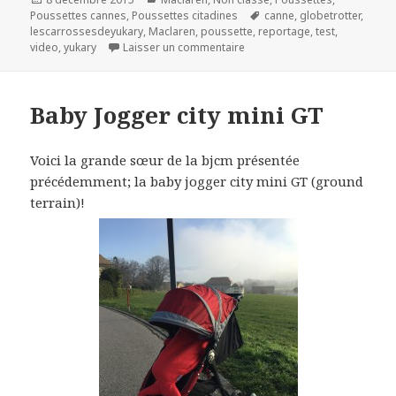
le
Mots-
Poussettes cannes
,
Poussettes citadines
canne
,
globetrotter
,
clés
lescarrossesdeyukary
,
Maclaren
,
poussette
,
reportage
,
test
,
sur Maclaren Globetrotter
video
,
yukary
Laisser un commentaire
Baby Jogger city mini GT
Voici la grande sœur de la bjcm présentée
précédemment; la baby jogger city mini GT (ground
terrain)!