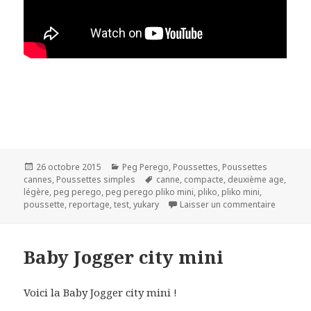
Publié
Catégories
26 octobre 2015
Peg Perego
,
Poussettes
,
Poussettes
le
Mots-
cannes
,
Poussettes simples
canne
,
compacte
,
deuxième age
,
clés
légère
,
peg perego
,
peg perego pliko mini
,
pliko
,
pliko mini
,
sur Peg 
poussette
,
reportage
,
test
,
yukary
Laisser un commentaire
Baby Jogger city mini
Voici la Baby Jogger city mini !