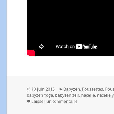
Publié
Catégories
10 juin 2015
Babyzen
,
Poussettes
,
Pous
le
babyzen Yoga
,
babyzen zen
,
nacelle
,
nacelle 
sur Babyzen ZEN et
Laisser un commentaire