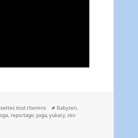
Mots-
settes tout chemins
Babyzen
,
clés
yoga
,
reportage
,
yoga
,
yukary
,
zen
 nacelle Yoga