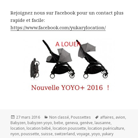
Rejoignez nous sur Facebook pour un contact plus
rapide et facile:
https://www.facebook.com/yukarylocation/
Publié
Catégories
Mots-
27 mars 2016
Non classé
,
Poussettes
affaires
,
avion
,
le
clés
Babyzen
,
babyzen yoyo
,
bebe
,
geneva
,
genève
,
lausanne
,
location
,
location bébé
,
location poussette
,
location puériculture
,
nyon
,
poussette
,
suisse
,
switzerland
,
voyage
,
yoyo
,
yukary