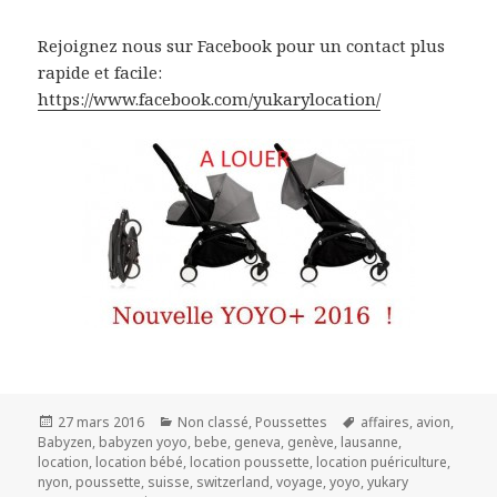
Rejoignez nous sur Facebook pour un contact plus
rapide et facile:
https://www.facebook.com/yukarylocation/
Publié
Catégories
Mots-
27 mars 2016
Non classé
,
Poussettes
affaires
,
avion
,
le
clés
Babyzen
,
babyzen yoyo
,
bebe
,
geneva
,
genève
,
lausanne
,
location
,
location bébé
,
location poussette
,
location puériculture
,
nyon
,
poussette
,
suisse
,
switzerland
,
voyage
,
yoyo
,
yukary